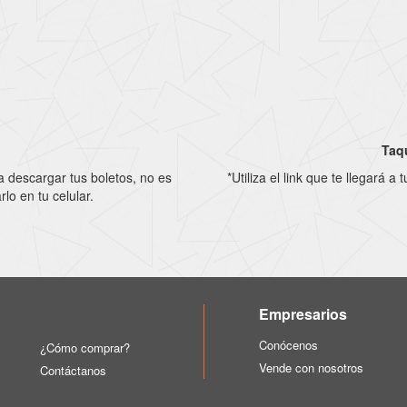
Taqu
ra descargar tus boletos, no es
*Utiliza el link que te llegará 
lo en tu celular.
Empresarios
Conócenos
¿Cómo comprar?
Vende con nosotros
Contáctanos