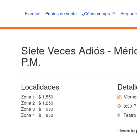
Eventos
Puntos de venta
¿Cómo comprar?
Pregunt
Siete Veces Adiós - Méri
P.M.
Localidades
Detall
Zona 1
$ 1,550
Viernes
Zona 2
$ 1,250
8:30 P.
Zona 3
$ 950
Zona 4
$ 650
Teatro 
- Evento 