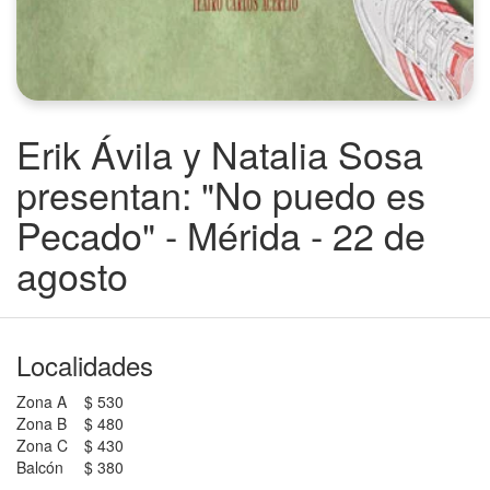
Erik Ávila y Natalia Sosa
presentan: "No puedo es
Pecado" - Mérida - 22 de
agosto
Localidades
Zona A
$ 530
Zona B
$ 480
Zona C
$ 430
Balcón
$ 380