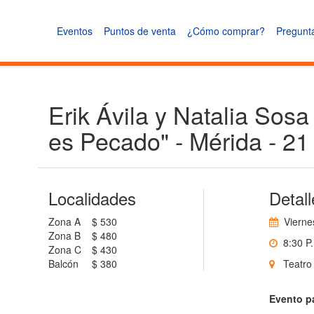
Eventos
Puntos de venta
¿Cómo comprar?
Pregunt
Erik Ávila y Natalia Sos
es Pecado" - Mérida - 21
Localidades
Detall
Zona A
$ 530
Viernes
Zona B
$ 480
8:30 P.
Zona C
$ 430
Balcón
$ 380
Teatro C
Evento pa